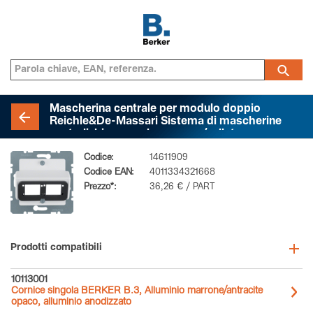
Mascherina centrale per modulo doppio
Reichle&De-Massari Sistema di mascherine
centrali, bianco polare opaco/velluto
Codice:
14611909
Codice EAN:
4011334321668
Prezzo*:
36,26 € / PART
Prodotti compatibili
10113001
Cornice singola BERKER B.3, Alluminio marrone/antracite
opaco, alluminio anodizzato