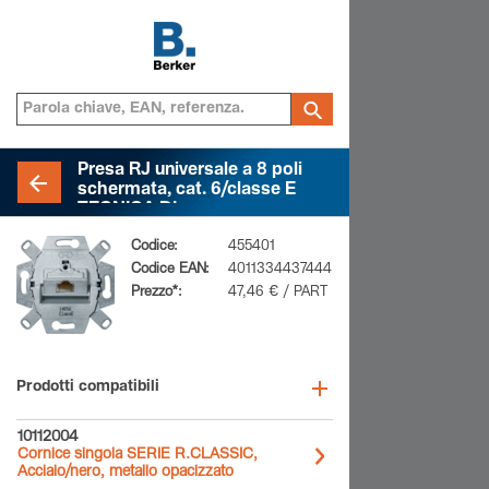
Presa RJ universale a 8 poli
schermata, cat. 6/classe E
TECNICA DI
TELECOMUNICAZIONI
Codice:
455401
Codice EAN:
4011334437444
Prezzo*:
47,46 € / PART
Prodotti compatibili
10112004
Cornice singola SERIE R.CLASSIC,
Acciaio/nero, metallo opacizzato