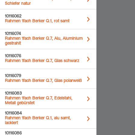
Schiefer natur
10116062
Rahmen 1fach Berker Q.1, rot samt
10116074
Rahmen 1fach Berker Q.7, Alu, Aluminium
gestrahlt
10116076
Rahmen 1fach Berker Q.7, Glas schwarz
10116079
Rahmen 1fach Berker Q.7, Glas polarweiß
10116083
Rahmen 1fach Berker Q.7, Edelstahl,
Metall gebürstet
10116084
Rahmen 1fach Berker Q.1, alu samt,
lackiert
10116086