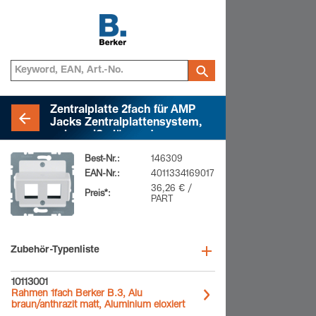
Zentralplatte 2fach für AMP
Jacks Zentralplattensystem,
polarweiß glänzend
Best-Nr.:
146309
EAN-Nr.:
4011334169017
36,26 € /
Preis*:
PART
Zubehör-Typenliste
10113001
Rahmen 1fach Berker B.3, Alu
braun/anthrazit matt, Aluminium eloxiert