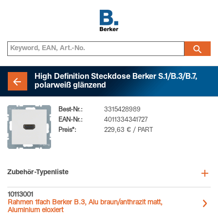
High Definition Steckdose Berker S.1/B.3/B.7,
polarweiß glänzend
Best-Nr.:
3315428989
EAN-Nr.:
4011334341727
Preis*:
229,63 € / PART
Zubehör-Typenliste
10113001
Rahmen 1fach Berker B.3, Alu braun/anthrazit matt,
Aluminium eloxiert