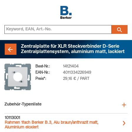
Zentralplatte für XLR Steckverbinder D-Serie
Zentralplattensystem, aluminium matt, lackiert
Best-Nr.:
14121404
EAN-Nr.:
4011334226949
Preis*:
29,16 € / PART
Zubehör-Typenliste
10113001
Rahmen 1fach Berker B.3, Alu braun/anthrazit matt,
Aluminium eloxiert