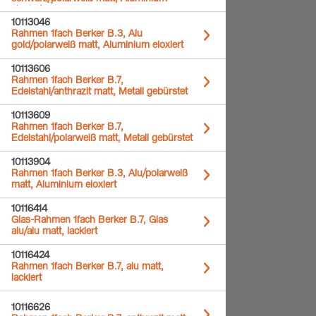
eloxiert
10113046
Rahmen 1fach Berker B.3, Alu
gold/polarweiß matt, Aluminium eloxiert
10113606
Rahmen 1fach Berker B.7,
Edelstahl/anthrazit matt, Metall gebürstet
10113609
Rahmen 1fach Berker B.7,
Edelstahl/polarweiß matt, Metall gebürstet
10113904
Rahmen 1fach Berker B.3, Alu/polarweiß
matt, Aluminium eloxiert
10116414
Glas-Rahmen 1fach Berker B.7, Glas
alu/alu matt, lackiert
10116424
Rahmen 1fach Berker B.7, alu matt,
lackiert
10116626