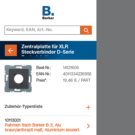
Zentralplatte für XLR
Steckverbinder D-Serie
Zentralplattensystem,
anthrazit matt
Best-Nr.:
14121606
EAN-Nr.:
4011334226956
Preis*:
19,46 € / PART
Zubehör-Typenliste
10113001
Rahmen 1fach Berker B.3, Alu
braun/anthrazit matt, Aluminium eloxiert