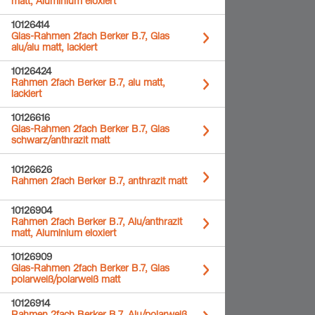
matt, Aluminium eloxiert
10126414
Glas-Rahmen 2fach Berker B.7, Glas
alu/alu matt, lackiert
10126424
Rahmen 2fach Berker B.7, alu matt,
lackiert
10126616
Glas-Rahmen 2fach Berker B.7, Glas
schwarz/anthrazit matt
10126626
Rahmen 2fach Berker B.7, anthrazit matt
10126904
Rahmen 2fach Berker B.7, Alu/anthrazit
matt, Aluminium eloxiert
10126909
Glas-Rahmen 2fach Berker B.7, Glas
polarweiß/polarweiß matt
10126914