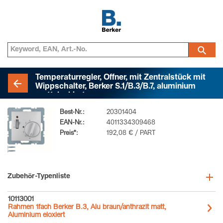
Temperaturregler, Öffner, mit Zentralstück mit
Wippschalter, Berker S.1/B.3/B.7, aluminium
matt, lackiert
Best-Nr.:
20301404
EAN-Nr.:
4011334309468
Preis*:
192,08 € / PART
Zubehör-Typenliste
10113001
Rahmen 1fach Berker B.3, Alu braun/anthrazit matt,
Aluminium eloxiert