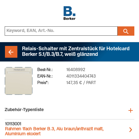
Relais-Schalter mit Zentralstück für Hotelcard
Berker S.1/B.3/B.7, weiß glänzend
Best-Nr.:
16408992
EAN-Nr.:
4011334404743
Preis*:
147,35 € / PART
Zubehör-Typenliste
10113001
Rahmen 1fach Berker B.3, Alu braun/anthrazit matt,
Aluminium eloxiert