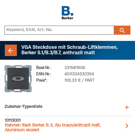
VGA Steckdose mit Schraub-Liftklemmen,
Berker S.1/B.3/B.7, anthrazit matt
Best-Nr.:
3315411606
EAN-Nr.:
4011334330394
Preis*:
108,33 € / PART
Zubehör-Typenliste
10113001
Rahmen 1fach Berker B.3, Alu braun/anthrazit matt,
Aluminium eloxiert