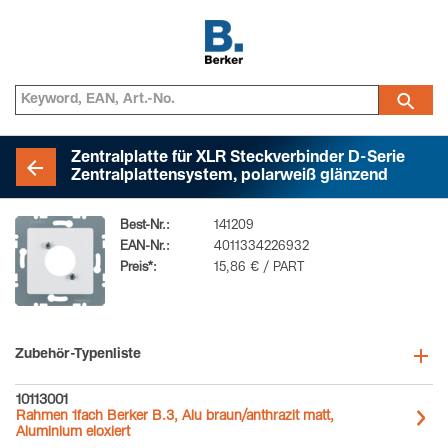
Zentralplatte für XLR Steckverbinder D-Serie
Zentralplattensystem, polarweiß glänzend
Best-Nr.:
141209
EAN-Nr.:
4011334226932
Preis*:
15,86 € / PART
Zubehör-Typenliste
10113001
Rahmen 1fach Berker B.3, Alu braun/anthrazit matt,
Aluminium eloxiert