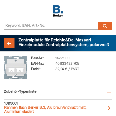
Zentralplatte für Reichle&De-Massari
Einzelmodule Zentralplattensystem, polarweiß
matt/samt
Best-Nr.:
14721909
EAN-Nr.:
4011334321705
Preis*:
32,24 € / PART
Zubehör-Typenliste
10113001
Rahmen 1fach Berker B.3, Alu braun/anthrazit matt,
Aluminium eloxiert