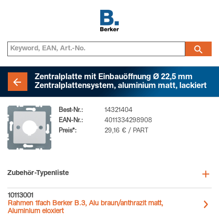
Zentralplatte mit Einbauöffnung Ø 22,5 mm
Zentralplattensystem, aluminium matt, lackiert
Best-Nr.:
14321404
EAN-Nr.:
4011334298908
Preis*:
29,16 € / PART
Zubehör-Typenliste
10113001
Rahmen 1fach Berker B.3, Alu braun/anthrazit matt,
Aluminium eloxiert