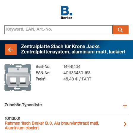
Zentralplatte 2fach für Krone Jacks
Zentralplattensystem, aluminium matt, lackiert
Best-Nr.:
14641404
EAN-Nr.:
4011334301158
Preis*:
45,48 € / PART
Zubehör-Typenliste
10113001
Rahmen 1fach Berker B.3, Alu braun/anthrazit matt,
Aluminium eloxiert