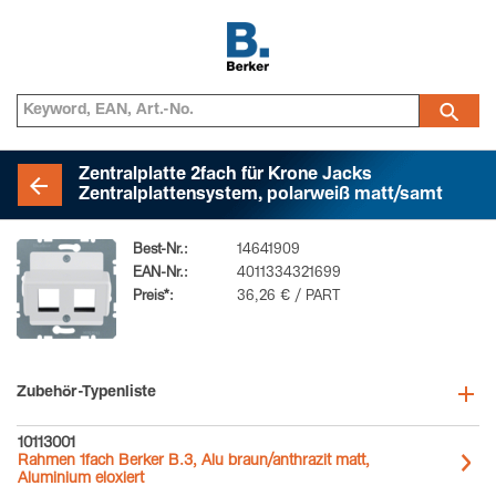
Zentralplatte 2fach für Krone Jacks
Zentralplattensystem, polarweiß matt/samt
Best-Nr.:
14641909
EAN-Nr.:
4011334321699
Preis*:
36,26 € / PART
Zubehör-Typenliste
10113001
Rahmen 1fach Berker B.3, Alu braun/anthrazit matt,
Aluminium eloxiert