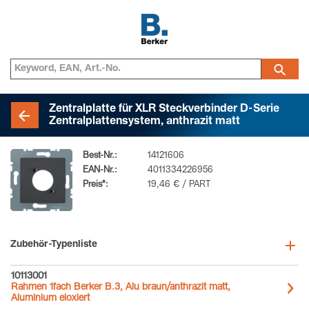
Zentralplatte für XLR Steckverbinder D-Serie
Zentralplattensystem, anthrazit matt
Best-Nr.:
14121606
EAN-Nr.:
4011334226956
Preis*:
19,46 € / PART
Zubehör-Typenliste
10113001
Rahmen 1fach Berker B.3, Alu braun/anthrazit matt,
Aluminium eloxiert