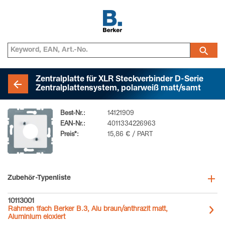
Zentralplatte für XLR Steckverbinder D-Serie
Zentralplattensystem, polarweiß matt/samt
Best-Nr.:
14121909
EAN-Nr.:
4011334226963
Preis*:
15,86 € / PART
Zubehör-Typenliste
10113001
Rahmen 1fach Berker B.3, Alu braun/anthrazit matt,
Aluminium eloxiert