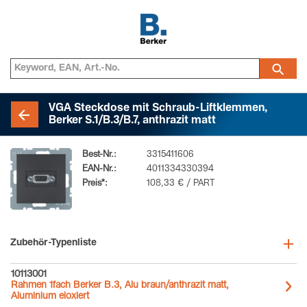
VGA Steckdose mit Schraub-Liftklemmen,
Berker S.1/B.3/B.7, anthrazit matt
Best-Nr.:
3315411606
EAN-Nr.:
4011334330394
Preis*:
108,33 € / PART
Zubehör-Typenliste
10113001
Rahmen 1fach Berker B.3, Alu braun/anthrazit matt,
Aluminium eloxiert