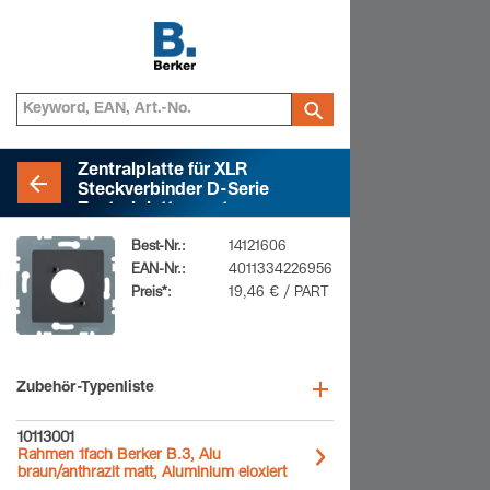
Zentralplatte für XLR
Steckverbinder D-Serie
Zentralplattensystem,
anthrazit matt
Best-Nr.:
14121606
EAN-Nr.:
4011334226956
Preis*:
19,46 € / PART
Zubehör-Typenliste
10113001
Rahmen 1fach Berker B.3, Alu
braun/anthrazit matt, Aluminium eloxiert