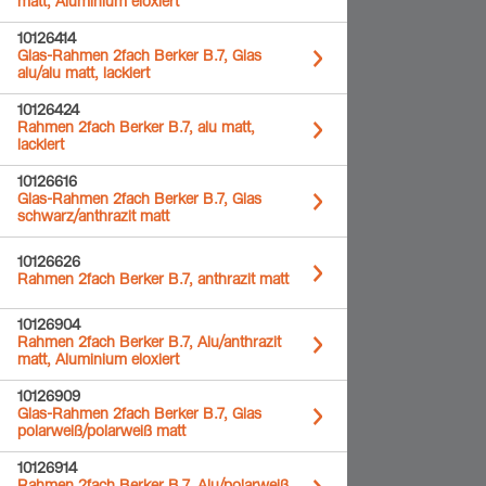
matt, Aluminium eloxiert
10126414
Glas-Rahmen 2fach Berker B.7, Glas
alu/alu matt, lackiert
10126424
Rahmen 2fach Berker B.7, alu matt,
lackiert
10126616
Glas-Rahmen 2fach Berker B.7, Glas
schwarz/anthrazit matt
10126626
Rahmen 2fach Berker B.7, anthrazit matt
10126904
Rahmen 2fach Berker B.7, Alu/anthrazit
matt, Aluminium eloxiert
10126909
Glas-Rahmen 2fach Berker B.7, Glas
polarweiß/polarweiß matt
10126914