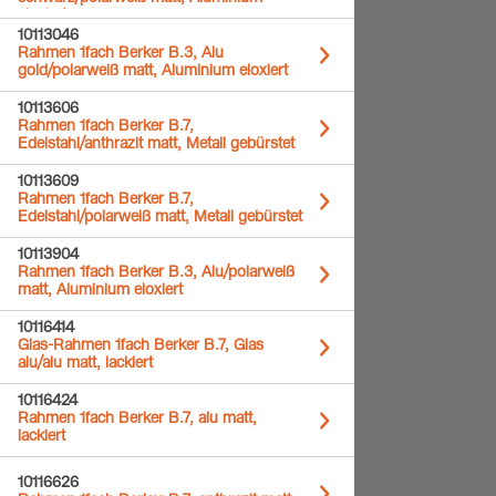
eloxiert
10113046
Rahmen 1fach Berker B.3, Alu
gold/polarweiß matt, Aluminium eloxiert
10113606
Rahmen 1fach Berker B.7,
Edelstahl/anthrazit matt, Metall gebürstet
10113609
Rahmen 1fach Berker B.7,
Edelstahl/polarweiß matt, Metall gebürstet
10113904
Rahmen 1fach Berker B.3, Alu/polarweiß
matt, Aluminium eloxiert
10116414
Glas-Rahmen 1fach Berker B.7, Glas
alu/alu matt, lackiert
10116424
Rahmen 1fach Berker B.7, alu matt,
lackiert
10116626