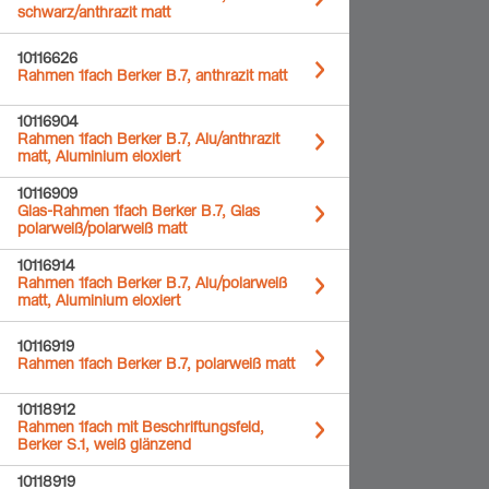
schwarz/anthrazit matt
10116626
Rahmen 1fach Berker B.7, anthrazit matt
10116904
Rahmen 1fach Berker B.7, Alu/anthrazit
matt, Aluminium eloxiert
10116909
Glas-Rahmen 1fach Berker B.7, Glas
polarweiß/polarweiß matt
10116914
Rahmen 1fach Berker B.7, Alu/polarweiß
matt, Aluminium eloxiert
10116919
Rahmen 1fach Berker B.7, polarweiß matt
10118912
Rahmen 1fach mit Beschriftungsfeld,
Berker S.1, weiß glänzend
10118919