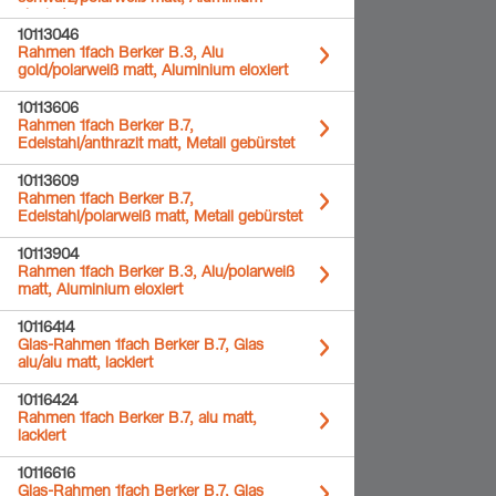
eloxiert
10113046
Rahmen 1fach Berker B.3, Alu
gold/polarweiß matt, Aluminium eloxiert
10113606
Rahmen 1fach Berker B.7,
Edelstahl/anthrazit matt, Metall gebürstet
10113609
Rahmen 1fach Berker B.7,
Edelstahl/polarweiß matt, Metall gebürstet
10113904
Rahmen 1fach Berker B.3, Alu/polarweiß
matt, Aluminium eloxiert
10116414
Glas-Rahmen 1fach Berker B.7, Glas
alu/alu matt, lackiert
10116424
Rahmen 1fach Berker B.7, alu matt,
lackiert
10116616
Glas-Rahmen 1fach Berker B.7, Glas