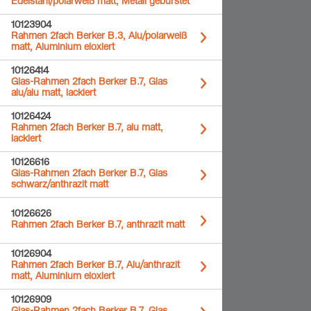
Edelstahl/polarweiß matt, Metall gebürstet
10123904
Rahmen 2fach Berker B.3, Alu/polarweiß
matt, Aluminium eloxiert
10126414
Glas-Rahmen 2fach Berker B.7, Glas
alu/alu matt, lackiert
10126424
Rahmen 2fach Berker B.7, alu matt,
lackiert
10126616
Glas-Rahmen 2fach Berker B.7, Glas
schwarz/anthrazit matt
10126626
Rahmen 2fach Berker B.7, anthrazit matt
10126904
Rahmen 2fach Berker B.7, Alu/anthrazit
matt, Aluminium eloxiert
10126909