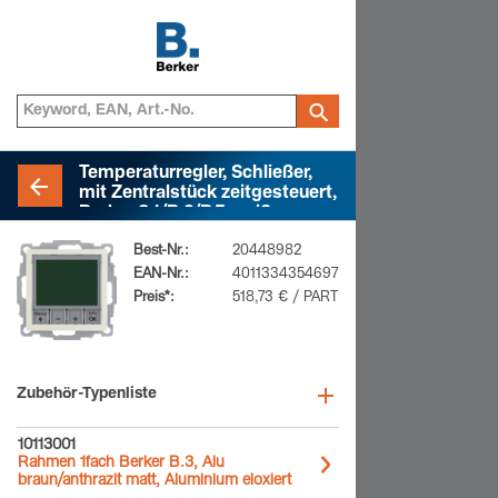
Temperaturregler, Schließer,
mit Zentralstück zeitgesteuert,
Berker S.1/B.3/B.7, weiß
glänzend
Best-Nr.:
20448982
EAN-Nr.:
4011334354697
Preis*:
518,73 € / PART
Zubehör-Typenliste
10113001
Rahmen 1fach Berker B.3, Alu
braun/anthrazit matt, Aluminium eloxiert